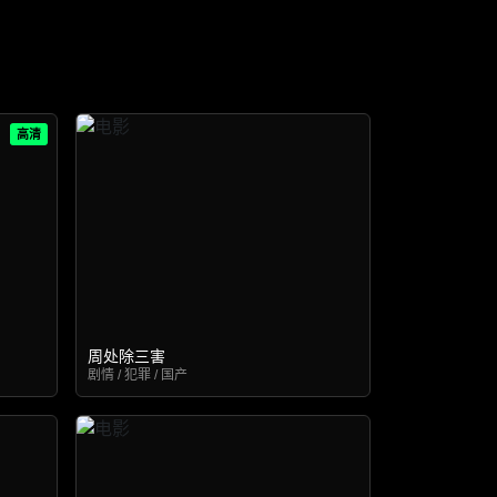
高清
周处除三害
剧情 / 犯罪 / 国产