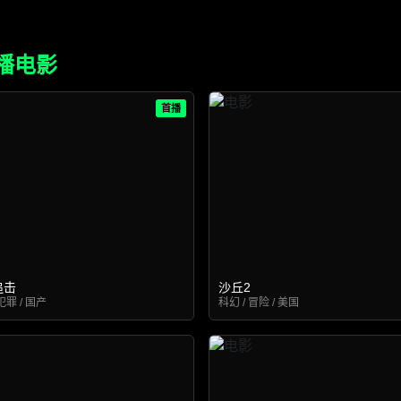
播电影
首播
追击
沙丘2
犯罪 / 国产
科幻 / 冒险 / 美国