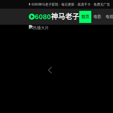
6080神马老子影院 - 每日更新 · 高清不卡 · 免费无广告
全网首播 · 最新大片
6080
神马老子
6080神马老子影院独家更新
首页
电影
电